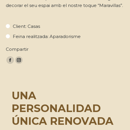
decorar el seu espai amb el nostre toque “Maravillas”.
Client: Casas
Feina realitzada: Aparadorisme
Compartir
Facebook
Instagram
page
page
opens
opens
in
in
UNA
new
new
window
window
PERSONALIDAD
ÚNICA RENOVADA